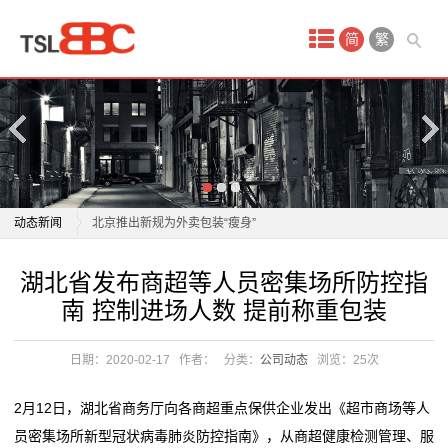
首
简
繁
页
产
品
中
包装纸行业迎新一轮集中提价
动态新闻
北京推出新规为外卖包装“瘦身”
心
广州恒尔粉剂包装机：动态计量补偿系统加持，让每一
包装纸行业迎新一轮集中提价
湖北省发布商超等人员密集场所防控指
一
克物料的流转都精准无误
北京推出新规为外卖包装“瘦身”
南 控制进场人数 提前称重包装
限制过度包装国标将实施，快递头部企业减塑走向“主动
广州恒尔粉剂包装机：动态计量补偿系统加持，让每一
次
创新”
克物料的流转都精准无误
日期：2020-02-17
作者：
分类：
公司动态
浏览：
25次
性
新房装修除甲醛产品怎么选？2026权威推荐，省心入住
限制过度包装国标将实施，快递头部企业减塑走向“主动
装修忘布线上网遇难题 社区协调上门补充施工
创新”
环
2月12日，湖北省商务厅向各商超重点保供企业发出《超市商场等人
深圳4室2厅2卫1厨家这样装，你也可以享品质生活！
新房装修除甲醛产品怎么选？2026权威推荐，省心入住
员密集场所新型冠状病毒肺炎防控指南》，从商超健康检测管理、服
保