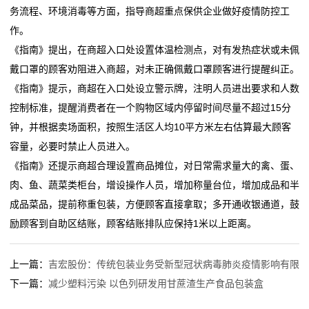
务流程、环境消毒等方面，指导商超重点保供企业做好疫情防控工
云想衣裳茶想容：11.6万大奖寻创意包装，让每一片茶
装修忘布线上网遇难题 社区协调上门补充施工
食
作。
叶都成为九江名片
深圳4室2厅2卫1厨家这样装，你也可以享品质生活！
《指南》提出，在商超入口处设置体温检测点，对有发热症状或未佩
好工装 山东造“山东工装”主题展区重磅亮相2026中国纺
云想衣裳茶想容：11.6万大奖寻创意包装，让每一片茶
品
戴口罩的顾客劝阻进入商超，对未正确佩戴口罩顾客进行提醒纠正。
联春季联展
叶都成为九江名片
包
《指南》提示，商超在入口处设立警示牌，注明人员进出要求和人数
上海夙臻机械取得汽车座椅U型管件装配工装专利，提
好工装 山东造“山东工装”主题展区重磅亮相2026中国纺
控制标准，提醒消费者在一个购物区域内停留时间尽量不超过15分
高了装配效率
联春季联展
装
钟，并根据卖场面积，按照生活区人均10平方米左右估算最大顾客
上海夙臻机械取得汽车座椅U型管件装配工装专利，提
塑
容量，必要时禁止人员进入。
高了装配效率
《指南》还提示商超合理设置商品摊位，对日常需求量大的禽、蛋、
料
肉、鱼、蔬菜类柜台，增设操作人员，增加称量台位，增加成品和半
盖
成品菜品，提前称重包装，方便顾客直接拿取；多开通收银通道，鼓
励顾客到自助区结账，顾客结账排队应保持1米以上距离。
子
新
上一篇：
吉宏股份：传统包装业务受新型冠状病毒肺炎疫情影响有限
下一篇：
减少塑料污染 以色列研发用甘蔗渣生产食品包装盒
闻