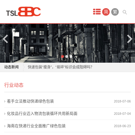
首
简
繁
页
产
品
中
7月1日起，《限制快递过度包装要求》将正式实施
动态新闻
快递包装“瘦身”，“易碎”标识会成阻碍吗？
心
包装纸行业迎新一轮集中提价
7月1日起，《限制快递过度包装要求》将正式实施
一
行业动态
北京推出新规为外卖包装“瘦身”
快递包装“瘦身”，“易碎”标识会成阻碍吗？
广州恒尔粉剂包装机：动态计量补偿系统加持，让每一
包装纸行业迎新一轮集中提价
次
着手立法推动快递绿色包装
2018-07-06
克物料的流转都精准无误
北京推出新规为外卖包装“瘦身”
性
限制过度包装国标将实施，快递头部企业减塑走向“主动
广州恒尔粉剂包装机：动态计量补偿系统加持，让每一
化妆品行业迈入物流包装循环共用新局面
2018-07-04
创新”
克物料的流转都精准无误
环
海南在快递行业全面推广绿色包装
2018-06-23
新房装修除甲醛产品怎么选？2026权威推荐，省心入住
限制过度包装国标将实施，快递头部企业减塑走向“主动
保