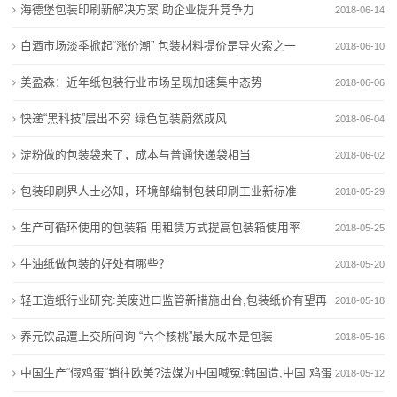
海德堡包装印刷新解决方案 助企业提升竞争力
2018-06-14
装修忘布线上网遇难题 社区协调上门补充施工
创新”
食
深圳4室2厅2卫1厨家这样装，你也可以享品质生活！
新房装修除甲醛产品怎么选？2026权威推荐，省心入住
白酒市场淡季掀起“涨价潮” 包装材料提价是导火索之一
2018-06-10
云想衣裳茶想容：11.6万大奖寻创意包装，让每一片茶
装修忘布线上网遇难题 社区协调上门补充施工
品
美盈森：近年纸包装行业市场呈现加速集中态势
2018-06-06
叶都成为九江名片
深圳4室2厅2卫1厨家这样装，你也可以享品质生活！
包
快递“黑科技”层出不穷 绿色包装蔚然成风
云想衣裳茶想容：11.6万大奖寻创意包装，让每一片茶
2018-06-04
叶都成为九江名片
装
淀粉做的包装袋来了，成本与普通快递袋相当
2018-06-02
塑
包装印刷界人士必知，环境部编制包装印刷工业新标准
2018-05-29
料
生产可循环使用的包装箱 用租赁方式提高包装箱使用率
2018-05-25
盖
牛油纸做包装的好处有哪些？
2018-05-20
子
轻工造纸行业研究:美废进口监管新措施出台,包装纸价有望再
2018-05-18
度上行
养元饮品遭上交所问询 “六个核桃”最大成本是包装
新
2018-05-16
中国生产“假鸡蛋“销往欧美?法媒为中国喊冤:韩国造,中国 鸡蛋
闻
2018-05-12