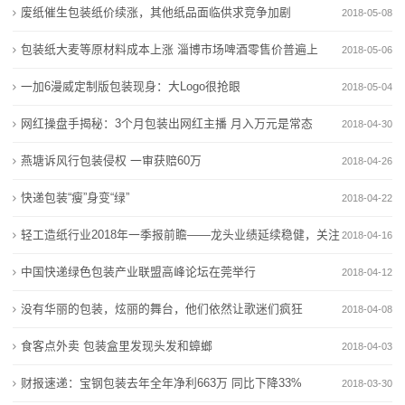
塑料 玩具 包
废纸催生包装纸价续涨，其他纸品面临供求竞争加剧
2018-05-08
动
包装纸大麦等原材料成本上涨 淄博市场啤酒零售价普遍上
2018-05-06
态
调
一加6漫威定制版包装现身：大Logo很抢眼
2018-05-04
公
网红操盘手揭秘：3个月包装出网红主播 月入万元是常态
2018-04-30
司
燕塘诉风行包装侵权 一审获赔60万
2018-04-26
动
快递包装“瘦”身变“绿”
2018-04-22
态
轻工造纸行业2018年一季报前瞻——龙头业绩延续稳健，关注
2018-04-16
行
低估
中国快递绿色包装产业联盟高峰论坛在莞举行
2018-04-12
业
没有华丽的包装，炫丽的舞台，他们依然让歌迷们疯狂
2018-04-08
动
食客点外卖 包装盒里发现头发和蟑螂
2018-04-03
态
财报速递：宝钢包装去年全年净利663万 同比下降33%
2018-03-30
联